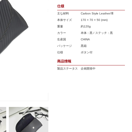
仕様
主な材料
Carbon Style Leather/革
本体サイズ
170 × 70 × 50 (mm)
重量
約120g
カラー
本体：黒 / ステッチ：黒
生産国
CHINA
パッケージ
黒箱
仕様
ボタン付
商品情報
製品ステータス
企画開発中