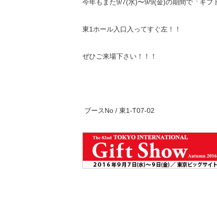
今年もまた9/7(水)〜9/9(金)の期間で「ギ
東1ホール入口入ってすぐ左！！
ぜひご来場下さい！！！
ブースNo / 東1-T07-02