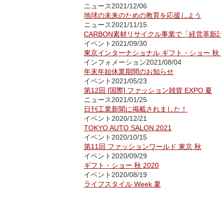
ニュース
2021/12/06
地球の未来のための教育を応援しよう
ニュース
2021/11/15
CARBON素材リサイクル事業で「経営革新
イベント
2021/09/30
東京インターナショナル ギフト・ショー 秋 2
インフォメーション
2021/08/04
年末年始休業期間のお知らせ
イベント
2021/05/23
第12回 [国際] ファッション雑貨 EXPO 夏
ニュース
2021/01/25
日刊工業新聞に掲載されました！
イベント
2020/12/21
TOKYO AUTO SALON 2021
イベント
2020/10/15
第11回 ファッションワールド 東京 秋
イベント
2020/09/29
ギフト・ショー 秋 2020
イベント
2020/08/19
ライフスタイル Week 夏